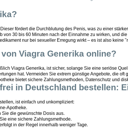
ika?
l. Dieser fördert die Durchblutung des Penis, was zu einer stärk
lb von 30 bis 60 Minuten nach der Einnahme zu wirken, und die
dikament nur bei sexueller Erregung wirkt – es ist also keine "m
f von Viagra Generika online?
ich Viagra Generika, ist sicher, solange Sie eine seriöse Quel
rtungen hat. Vermeiden Sie extrem günstige Angebote, die oft 
potheke bietet sichere Zahlungsmethoden, Datenschutz und disk
frei in Deutschland bestellen: E
tellen, ist einfach und unkompliziert:
ine-Apotheke.
 Sie die gewünschte Dosis aus.
 Sie eine sichere Zahlungsmethode.
erfolgt in der Regel innerhalb weniger Tage.